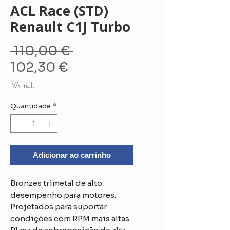
ACL Race (STD)
Renault C1J Turbo
Preço
 110,00 € 
Preço
normal
102,30 €
promocional
IVA incl.
Quantidade
*
Adicionar ao carrinho
Bronzes trimetal de alto
desempenho para motores.
Projetados para suportar
condições com RPM mais altas.