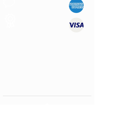
Apoio ao
Cliente
Produtos de
Qualidade
CONTATE-NOS
contact@youngtimersclassics.com