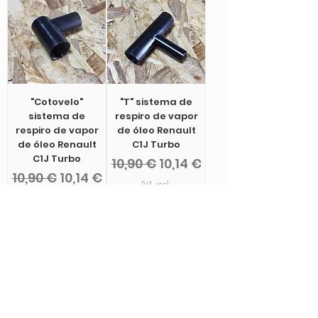
"Cotovelo"
"T" sistema de
sistema de
respiro de vapor
respiro de vapor
de óleo Renault
de óleo Renault
C1J Turbo
C1J Turbo
Preço normal
Preço promocional
10,90 €
10,14 €
Preço normal
Preço promocional
10,90 €
10,14 €
IVA incl.
IVA incl.
Adicionar ao
Esgotado
carrinho