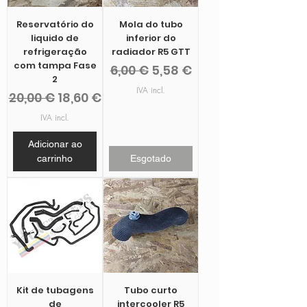
Reservatório do
Mola do tubo
liquido de
inferior do
refrigeração
radiador R5 GTT
com tampa Fase
Preço normal
Preço promocional
6,00 €
5,58 €
2
IVA incl.
Preço normal
Preço promocional
20,00 €
18,60 €
IVA incl.
Adicionar ao
carrinho
Esgotado
Kit de tubagens
Tubo curto
de
intercooler R5