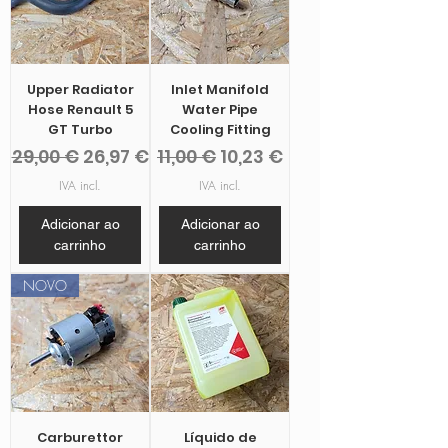
Upper Radiator
Inlet Manifold
Hose Renault 5
Water Pipe
GT Turbo
Cooling Fitting
Preço normal
Preço promocional
Preço normal
Preço promocional
29,00 €
26,97 €
11,00 €
10,23 €
IVA incl.
IVA incl.
Adicionar ao
Adicionar ao
carrinho
carrinho
NOVO
Carburettor
Líquido de