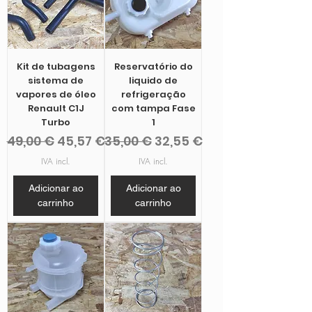
Kit de tubagens
Reservatório do
sistema de
liquido de
vapores de óleo
refrigeração
Renault C1J
com tampa Fase
Turbo
1
Preço normal
Preço promocional
Preço normal
Preço promocional
49,00 €
45,57 €
35,00 €
32,55 €
IVA incl.
IVA incl.
Adicionar ao
Adicionar ao
carrinho
carrinho