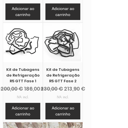
Adicionar ao
Adicionar ao
carrinho
carrinho
Kit de Tubagens
Kit de Tubagens
de Refrigeração
de Refrigeração
R5 GTT Fase 1
R5 GTT Fase 2
Preço normal
Preço promocional
Preço normal
Preço promocional
200,00 €
186,00 €
230,00 €
213,90 €
IVA incl.
IVA incl.
Adicionar ao
Adicionar ao
carrinho
carrinho