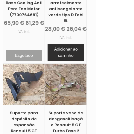
Base Cooling Anti
arrefecimento
Perc Fan Motor
anticongelante
(7700764681)
verde tipo D Febi
5L
Preço normal
Preço promocional
65,90 €
61,29 €
Preço normal
Preço promocional
28,00 €
26,04 €
IVA incl.
IVA incl.
Adicionar ao
Esgotado
carrinho
Suporte para
Suporte vaso de
depósito de
desgaseificaçã
expansão
o Renault 5 GT
Renault 5 GT
Turbo Fase 2