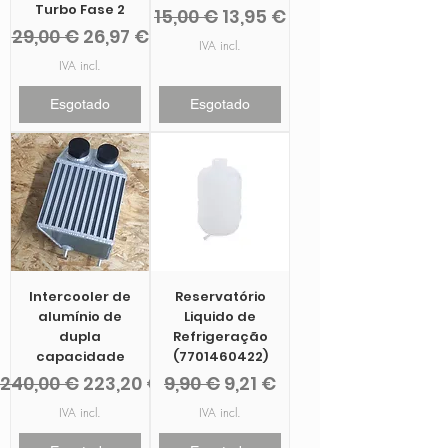
Turbo Fase 2
Preço normal
Preço promocional
15,00 €
13,95 €
Preço normal
Preço promocional
29,00 €
26,97 €
IVA incl.
IVA incl.
Esgotado
Esgotado
Intercooler de
Reservatório
alumínio de
Liquido de
dupla
Refrigeração
capacidade
(7701460422)
Preço normal
Preço promocional
Preço normal
Preço promocional
240,00 €
223,20 €
9,90 €
9,21 €
IVA incl.
IVA incl.