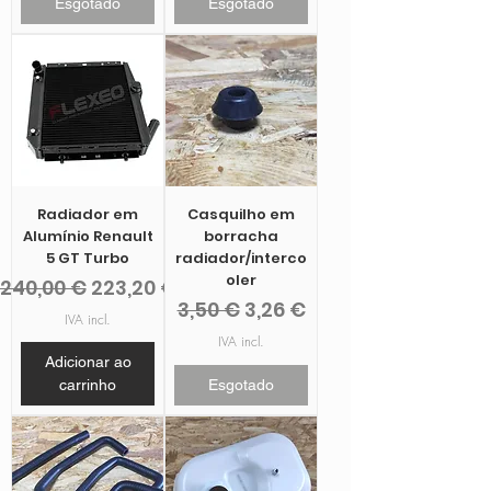
Esgotado
Esgotado
Radiador em
Casquilho em
Alumínio Renault
borracha
5 GT Turbo
radiador/interco
oler
Preço normal
Preço promocional
240,00 €
223,20 €
Preço normal
Preço promocional
3,50 €
3,26 €
IVA incl.
IVA incl.
Adicionar ao
carrinho
Esgotado