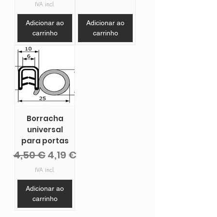
IVA incl.
Adicionar ao
Adicionar ao
carrinho
carrinho
Borracha
universal
para portas
Preço normal
Preço promocional
4,50 €
4,19 €
IVA incl.
Adicionar ao
carrinho