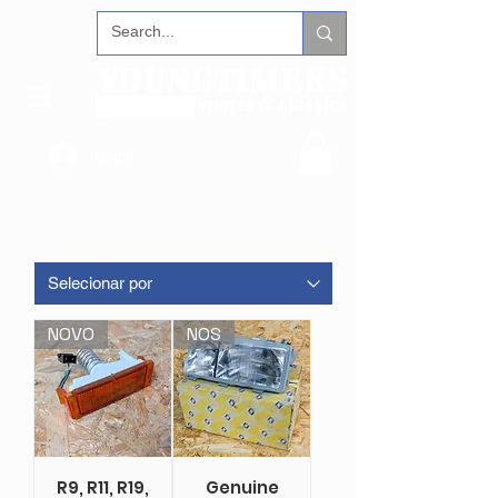
Login
NOVO
NOS
R9, R11, R19,
Genuine