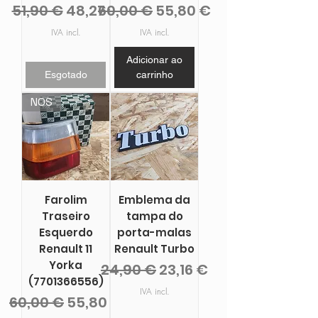
Preço normal
Preço promocional
Preço normal
Preço promocional
51,90 €
48,27 €
60,00 €
55,80 €
IVA incl.
IVA incl.
Adicionar ao
Esgotado
carrinho
NOS
Farolim
Emblema da
Traseiro
tampa do
Esquerdo
porta-malas
Renault 11
Renault Turbo
Yorka
Preço normal
Preço promocional
24,90 €
23,16 €
(7701366556)
IVA incl.
Preço normal
Preço promocional
60,00 €
55,80 €