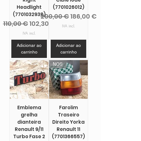
Headlight
(7701026012)
(7701032938)
Preço normal
Preço promocional
200,00 €
186,00 €
Preço normal
Preço promocional
110,00 €
102,30 €
IVA incl.
IVA incl.
Adicionar ao
Adicionar ao
carrinho
carrinho
NOS
Emblema
Farolim
grelha
Traseiro
dianteira
Direito Yorka
Renault 9/11
Renault 11
Turbo Fase 2
(7701366557)