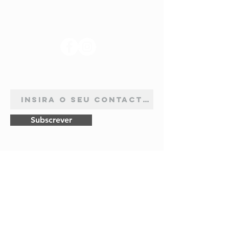
SIGA-NOS
ASSINATURA DE NEWSLETTER
Subscrever
Pagamentos
Seguros
Envios
Rápidos