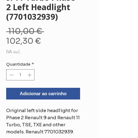
2 Left Headlight
(7701032939)
Preço
 110,00 € 
Preço
normal
102,30 €
promocional
IVA incl.
Quantidade
*
Adicionar ao carrinho
Original left side headlight for
Phase 2 Renault 9 and Renault 11
Turbo, TSE, TXE and other
models. Renault 7701032939.