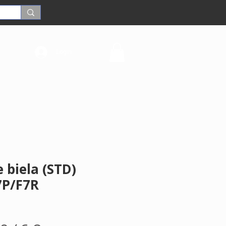
Login
 biela (STD)
7P/F7R