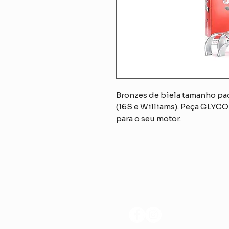
Bronzes de biela tamanho pad
(16S e Williams). Peça GLYCO
para o seu motor.
SIGA-NOS