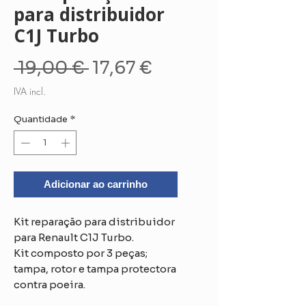
para distribuidor
C1J Turbo
Preço
Preço
 19,00 € 
17,67 €
normal
promocional
IVA incl.
Quantidade
*
Adicionar ao carrinho
Kit reparação para distribuidor
para Renault C1J Turbo.
Kit composto por 3 peças;
tampa, rotor e tampa protectora
contra poeira.