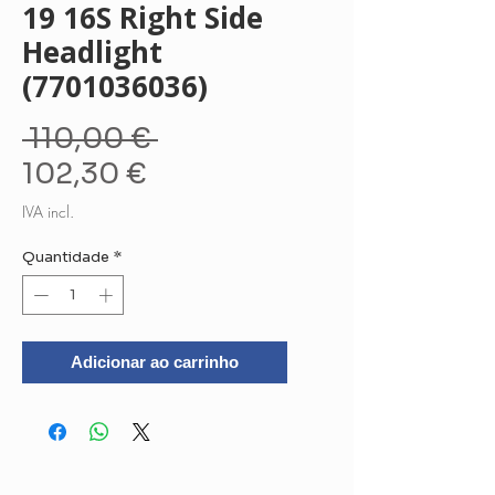
19 16S Right Side
Headlight
(7701036036)
Preço
 110,00 € 
Preço
normal
102,30 €
promocional
IVA incl.
Quantidade
*
Adicionar ao carrinho