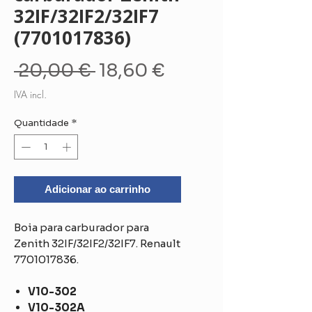
32IF/32IF2/32IF7
(7701017836)
Preço
Preço
 20,00 € 
18,60 €
normal
promocional
IVA incl.
Quantidade
*
Adicionar ao carrinho
Boia para carburador para
Zenith 32IF/32IF2/32IF7. Renault
7701017836.
V10-302
V10-302A