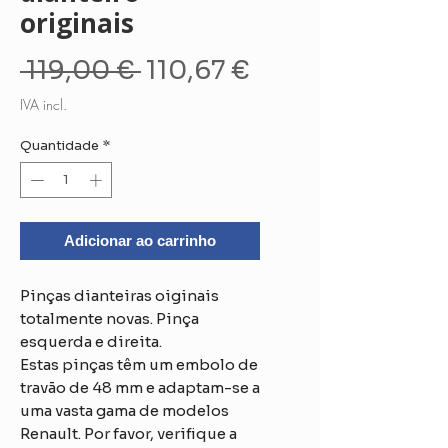
originais
Preço
Preço
 119,00 € 
110,67 €
normal
promocional
IVA incl.
Quantidade
*
Adicionar ao carrinho
Pinças dianteiras oiginais
totalmente novas. Pinça
esquerda e direita.
Estas pinças têm um embolo de
travão de 48 mm e adaptam-se a
uma vasta gama de modelos
Renault. Por favor, verifique a