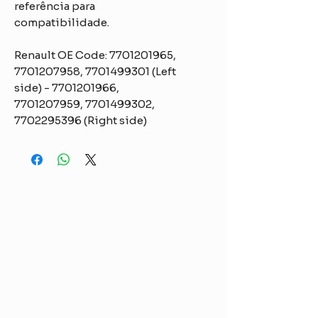
referência para
compatibilidade.
Renault OE Code:
7701201965,
7701207958, 7701499301 (Left
side) - 7701201966,
7701207959, 7701499302,
7702295396 (Right side)