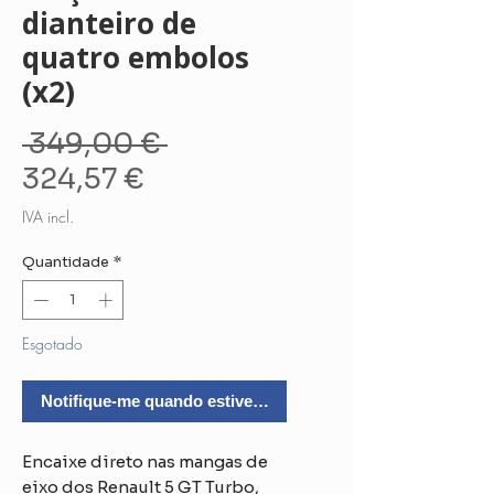
dianteiro de
quatro embolos
(x2)
Preço
 349,00 € 
Preço
normal
324,57 €
promocional
IVA incl.
Quantidade
*
Esgotado
Notifique-me quando estiver disponível
Encaixe direto nas mangas de
eixo dos Renault 5 GT Turbo,