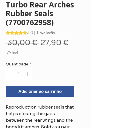
Turbo Rear Arches
Rubber Seals
(7700762958)
A classificação é 5.0 de 5 estrelas com base em 1 avaliação
5.0 | 1 avaliação
Preço
Preço
 30,00 € 
27,90 €
normal
promocional
IVA incl.
Quantidade
*
Adicionar ao carrinho
Reproduction rubber seals that
helps closing the gaps
between the rear wings and the
body kit arches. Sold as a pair.