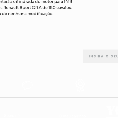
ntará a cilindrada do motor para 1419
s Renault Sport GR.A de 180 cavalos.
a de nenhuma modificação.
ASSINATURA DE NEWSLETTER
Apoio ao
Produtos de
s
Cliente
Qualidade
LINKS ÚTEIS
A MINHA CONTA
Sobre nós
O meu carrinho