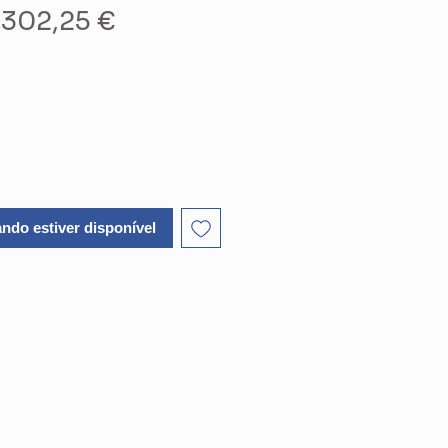
Preço
Preço
302,25 €
normal
promocional
ndo estiver disponível