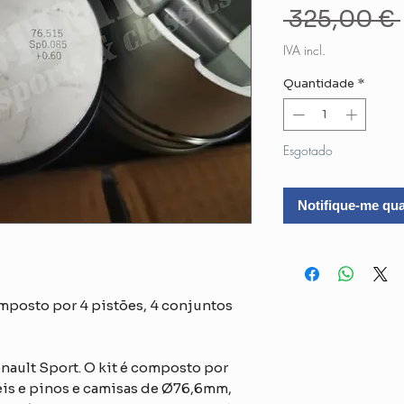
 325,00 € 
IVA incl.
Quantidade
*
Esgotado
Notifique-me qua
mposto por 4 pistões, 4 conjuntos
nault Sport. O kit é composto por
is e pinos e camisas de Ø76,6mm,