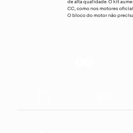
de alta qualidade. O kit aume
CC, como nos motores oficiai
O bloco do motor não precis
SIGA-NOS
Pagamentos
Envios
Seguros
Rápido
CONTATE-NOS
contact@youngtimersclassics.com