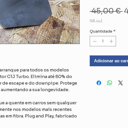
P
 45,00 € 
4
n
IVA incl.
Quantidade
*
Adicionar ao car
arranque para todos os modelos
or C1J Turbo. Elimina até 80% do
or de escape e do downpipe. Protege
, aumentando a sua longevidade.
ue a quente em carros sem qualquer
mente nos modelos mais recentes
s em fibra. Plug and Play, fabricado