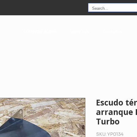
COMPRAR AGORA
Sobre nós
Contactos
Escudo té
arranque 
Turbo
SKU: YP0134