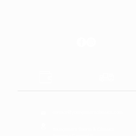
SIGA-NOS
Pagamentos
Envios
Seguros
Rápido
CONTATE-NOS
contact@youngtimersclassics.com
Youngtimers Sports & Classics
Travessa Carregal 6