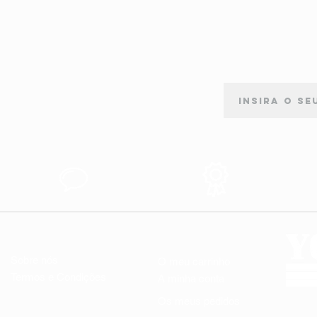
ASSINATURA DE NEWSLETTER
Apoio ao
Produtos de
s
Cliente
Qualidade
LINKS ÚTEIS
A MINHA CONTA
Sobre nós
O meu carrinho
Termos e Condições
A minha conta
Os meus pedidos