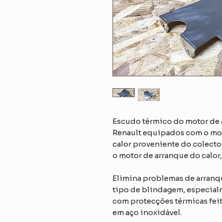
Escudo térmico do motor de 
Renault equipados com o mot
calor proveniente do colect
o motor de arranque do calor
Elimina problemas de arranq
tipo de blindagem, especial
com protecções térmicas feita
em aço inoxidável.