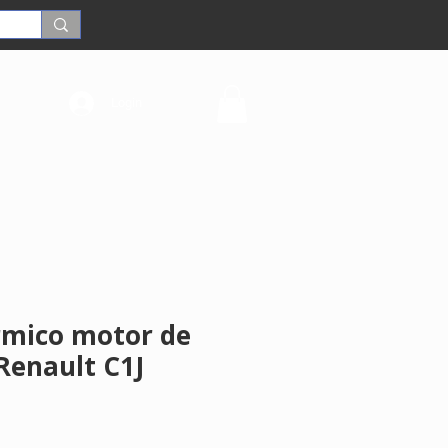
Login
rmico motor de
Renault C1J