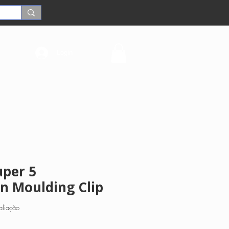
Login
uper 5
n Moulding Clip
5.0 de 5 estrelas com base em 1 avaliação
aliação