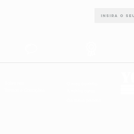
ASSINATURA DE NEWSLETTER
Apoio ao
Produtos de
s
Cliente
Qualidade
LINKS ÚTEIS
A MINHA CONTA
Sobre nós
O meu carrinho
Termos e Condições
A minha conta
Os meus pedidos