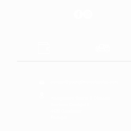
SIGA-NOS
Pagamentos
Envios
Seguros
Rápido
CONTATE-NOS
contact@youngtimersclassics.com
Youngtimers Sports & Classics
Travessa Carregal 6
4420 Gondomar
Portugal