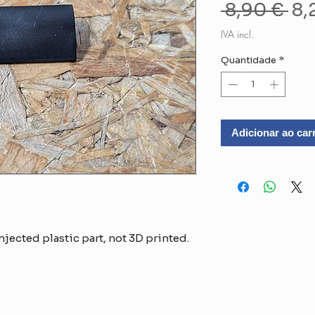
Pr
 8,90 € 
8,
no
IVA incl.
Quantidade
*
Adicionar ao car
jected plastic part, not 3D printed.