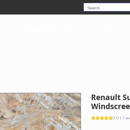
COMPRAR AGORA
Sobre nós
Contactos
Renault S
Windscree
A classificação é 
5.0 | 1 av