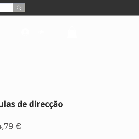
Login
ulas de direcção
reço
Preço
4,79 €
ormal
promocional