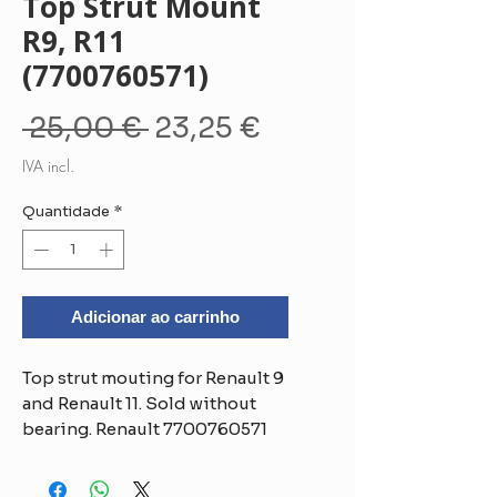
Top Strut Mount
R9, R11
(7700760571)
Preço
Preço
 25,00 € 
23,25 €
normal
promocional
IVA incl.
Quantidade
*
Adicionar ao carrinho
Top strut mouting for Renault 9
and Renault 11. Sold without
bearing. Renault 7700760571